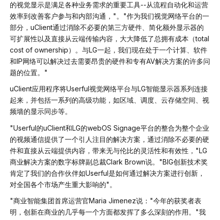
的视觉显示是满足各种业务需求的重要工具--从流程自动化和运营
效率到改善客户参与和内部沟通，"。"作为我们视觉网络平台的一
部分，uClient通过消除不必要的第三方硬件、简化额外显示器的
可扩展性以及直接从云端传输内容，大大降低了总拥有成本（total
cost of ownership）。与LG一起，我们现在处于一个计算、软件
和IP网络可以解决过去需要昂贵的硬件和专有AV解决方案的许多问
题的位置。"
uClient应用程序将Userful视觉网络平台与LG智能显示器系列连接
起来，并包括一系列的高级功能，如区域、调度、云存储空间、视
频墙的显示同步等。
"Userful的uClient和LG的webOS Signage平台的整合为整个企业
的视频通信提供了一个引人注目的解决方案，通过消除不必要的硬
件和直接从云端提供内容，带来无与伦比的灵活性和有效性，"LG
商业解决方案的数字标牌副总裁Clark Brown说。"BIG创新技术奖
肯定了我们的合作伙伴如Userful是如何通过解决方案进行创新，
对全国各个市场产生重大影响的"。
"商业智能集团首席运营官Maria Jimenez说："今年的获奖者表
明，创新在商业的几乎每一个方面都发挥了多么深刻的作用。"我