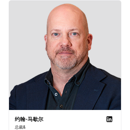
约翰-马歇尔
总裁&