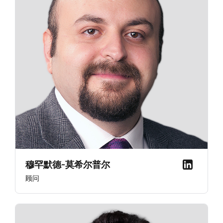
穆罕默德-莫希尔普尔
顾问