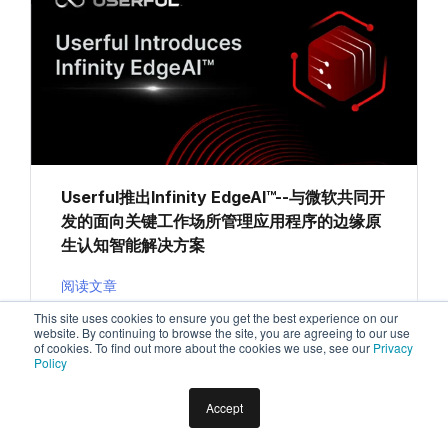
Userful推出Infinity EdgeAI™--与微软共同开
发的面向关键工作场所管理应用程序的边缘原
生认知智能解决方案
阅读文章
This site uses cookies to ensure you get the best experience on our
website. By continuing to browse the site, you are agreeing to our use
of cookies. To find out more about the cookies we use, see our
Privacy
Policy
2024 年 2 月 7 日
Accept