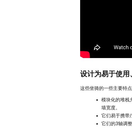
设计为易于使用
这些坐骑的一些主要特点
模块化的堆栈
墙宽度。
它们易于携带
它们的3轴调