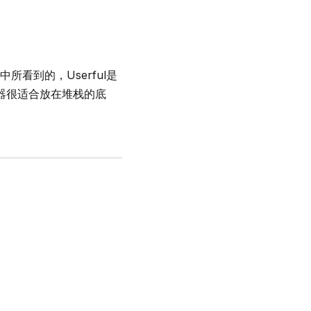
看到的，Userful是
务器很适合放在堆栈的底