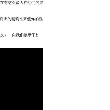
在有这么多人在他们的展
要真正的精确性来使你的视
见下文），向我们展示了如