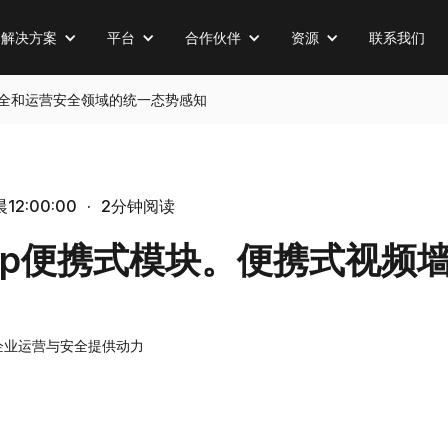
解决方案
平台
合作伙伴
资源
联系我们
全、物理安全和运营安全领域的统一态势感知
2:00:00
·
2分钟阅读
opUp便携式模块。便携式视频
企业运营与安全提供动力