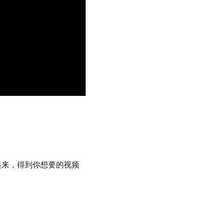
起来，得到你想要的视频