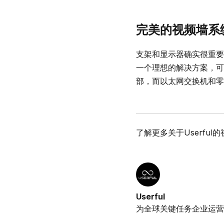
完美的视频墙系
支架和显示器确实很重要
一个理想的解决方案，可
部，而以太网交换机和零
了解更多关于Userful的
Userful
为全球关键任务企业运营