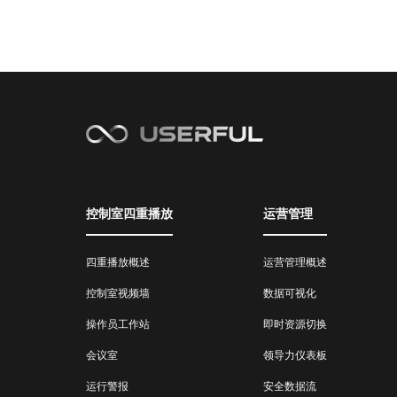
控制室四重播放
运营管理
四重播放概述
运营管理概述
控制室视频墙
数据可视化
操作员工作站
即时资源切换
会议室
领导力仪表板
运行警报
安全数据流