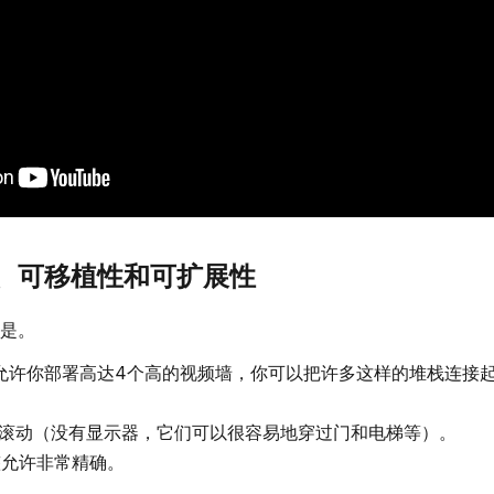
、可移植性和可扩展性
是。
允许你部署高达4个高的视频墙，你可以把许多这样的堆栈连接
/滚动（没有显示器，它们可以很容易地穿过门和电梯等）。
整允许非常精确。